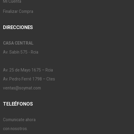
Mi Cuenta
Finalizar Compra
DIRECCIONES
CASA CENTRAL
Av. Sabín 575 - Rcia
Av. 25 de Mayo 1675 – Rcia
Av. Pedro Ferré 1798 – Ctes
ventas@soymat.com
TELEÉFONOS
Comunicate ahora
con nosotros.