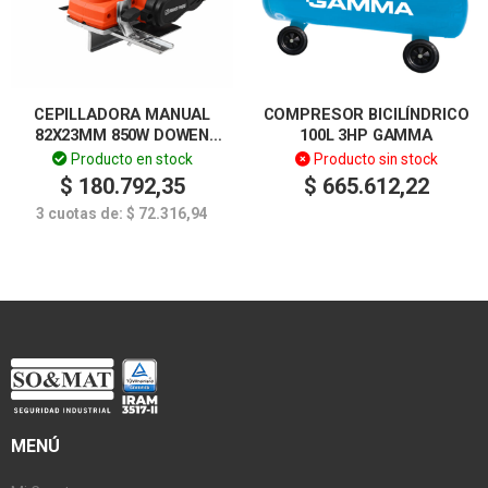
CEPILLADORA MANUAL
COMPRESOR BICILÍNDRICO
82X23MM 850W DOWEN
100L 3HP GAMMA
PAGIO
Producto en stock
Producto sin stock
$
180.792,35
$
665.612,22
3 cuotas de:
$
72.316,94
MENÚ