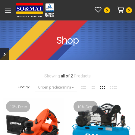
0
0
Shop
Showing
all of 2
Products
Sort by:
10% Desc
10% Desc