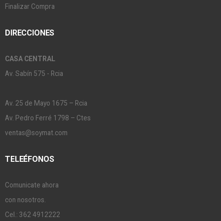
Finalizar Compra
DIRECCIONES
CASA CENTRAL
Av. Sabín 575 - Rcia
Av. 25 de Mayo 1675 – Rcia
Av. Pedro Ferré 1798 – Ctes
ventas@soymat.com
TELEÉFONOS
Comunicate ahora
con nosotros.
Cel.: 362 4912222