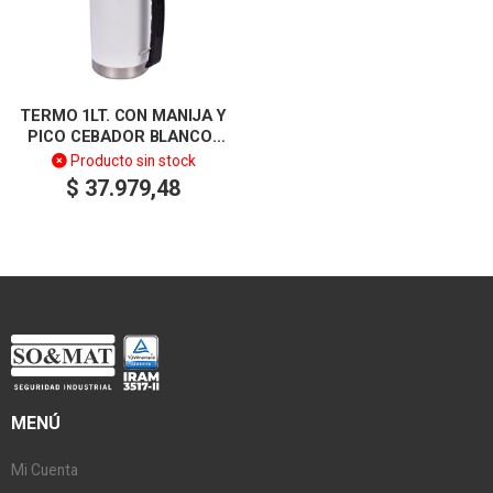
TERMO 1LT. CON MANIJA Y
PICO CEBADOR BLANCO-
LUSQTOFF
Producto sin stock
$
37.979,48
MENÚ
Mi Cuenta