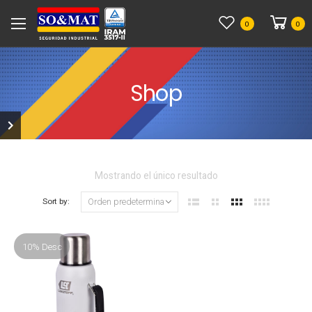
0
0
Shop
Mostrando el único resultado
Sort by:
10% Desc