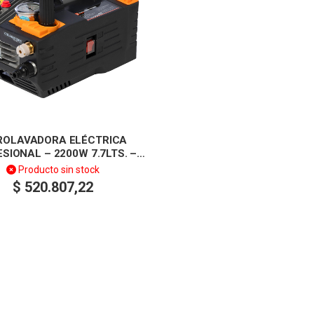
ROLAVADORA ELÉCTRICA
SIONAL – 2200W 7.7LTS. –
LUSQTOFF
Producto sin stock
$
520.807,22