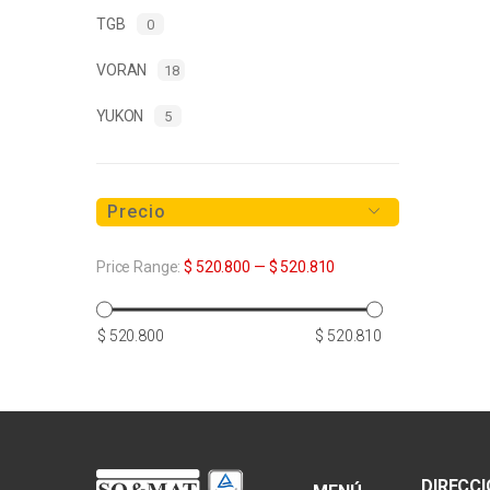
TGB
0
VORAN
18
YUKON
5
Precio
Price Range:
$ 520.800
—
$ 520.810
Precio
Precio
$ 520.800
$ 520.810
mínimo
máximo
DIRECC