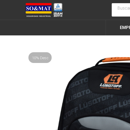
EMP
10% Desc