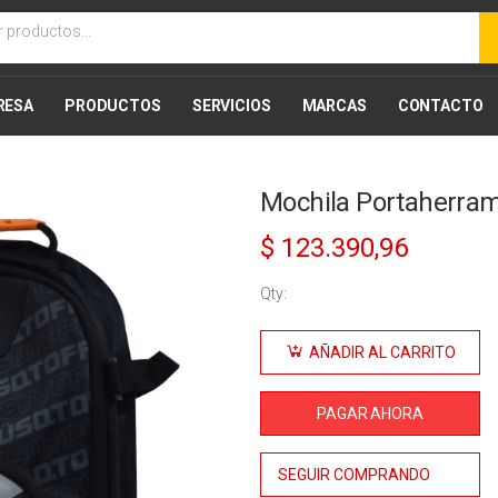
RESA
PRODUCTOS
SERVICIOS
MARCAS
CONTACTO
Mochila Portaherram
10% Desc
$
123.390,96
Qty:
Mochila
Portaherramientas
AÑADIR AL CARRITO
Lüsqtoff
cantidad
PAGAR AHORA
SEGUIR COMPRANDO