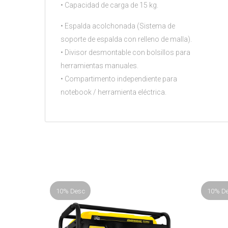
• Capacidad de carga de 15 kg.
• Espalda acolchonada (Sistema de
soporte de espalda con relleno de malla).
• Divisor desmontable con bolsillos para
herramientas manuales.
• Compartimento independiente para
notebook / herramienta eléctrica.
10% Desc
10% D