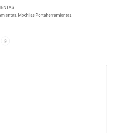
IENTAS
amientas
,
Mochilas Portaherramientas
,