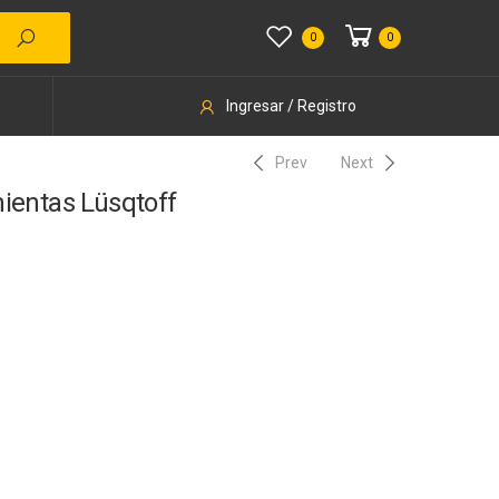
0
0
Ingresar / Registro
Prev
Next
ientas Lüsqtoff
10% Desc