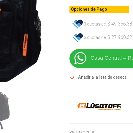
Opciones de Pago
$
49.356,38
3 cuotas de:
$
27.968,62
6 cuotas de:
Casa Central – R
Añadir a la lista de deseos
SKU:
MOCL-8