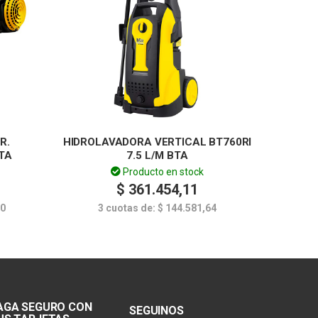
R.
HIDROLAVADORA VERTICAL BT760RI
TA
7.5 L/M BTA
Producto en stock
$
361.454,11
70
3 cuotas de:
$
144.581,64
AGA SEGURO CON
SEGUINOS