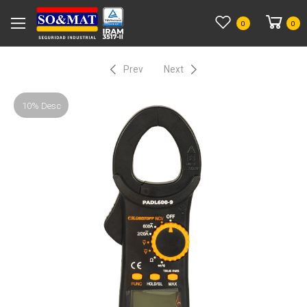
0
0
Prev
Next
10% Desc