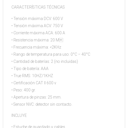
CARACTERÍSTICAS TÉCNICAS
• Tensión máxima DCV: 600 V
• Tensión máxima ACV: 750 V
• Corriente máxima ACA: 600 A
• Resistencia máxima: 20 M
• Frecuencia máxima: <2KHz
• Rango de temperatura para uso: 0°C – 40°C
• Cantidad de baterías: 2 (no incluidas)
• Tipo de batería: AAA
• True RMS: 10HZ/1KHZ
• Certificación CAT II 600 v
• Peso: 400 gr.
• Apertura de pinzas: 25 mm.
• Sensor NVC: detector sin contacto.
INCLUYE
• Estuche de guardado y cables