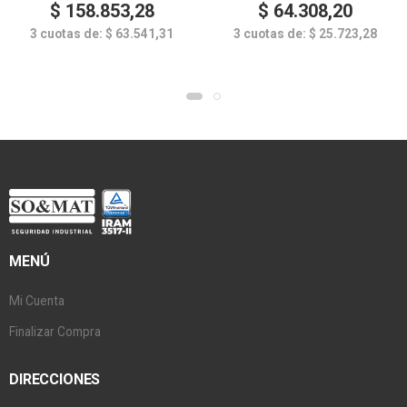
$
158.853,28
$
64.308,20
3 cuotas de:
$
63.541,31
3 cuotas de:
$
25.723,28
MENÚ
Mi Cuenta
Finalizar Compra
DIRECCIONES