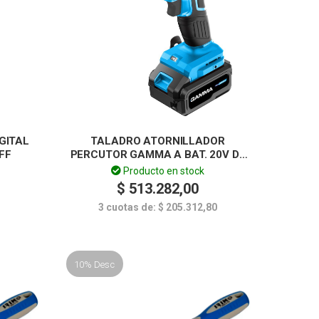
GITAL
TALADRO ATORNILLADOR
FF
PERCUTOR GAMMA A BAT. 20V DE
13MM – INCLUYE CARGADOR Y
Producto en stock
BATERÍA
$
513.282,00
3 cuotas de:
$
205.312,80
10% Desc