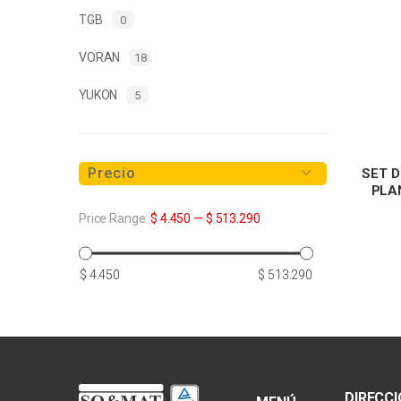
TGB
0
VORAN
18
YUKON
5
Precio
SET 
PLAN
Price Range:
$ 4.450
—
$ 513.290
Precio
Precio
$ 4.450
$ 513.290
mínimo
máximo
DIRECC