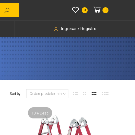
0
0
Ingresar / Registro
Sort by:
10% Desc