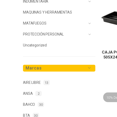
INDUMENTARIA
MAQUINAS Y HERRAMIENTAS
MATAFUEGOS
PROTECCIÓN PERSONAL
Uncategorized
CAJA P
505X2
Marcas
AIRE LIBRE
13
ANSA
2
10% D
BAHCO
30
BTA
30