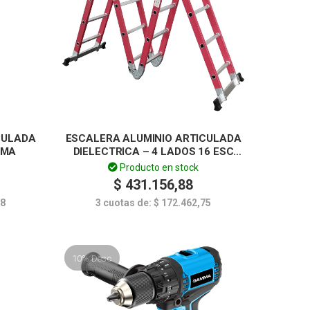
CULADA
ESCALERA ALUMINIO ARTICULADA
MMA
DIELECTRICA – 4 LADOS 16 ESC
GAMMA
Producto en stock
$
431.156,88
78
3 cuotas de:
$
172.462,75
10% Desc