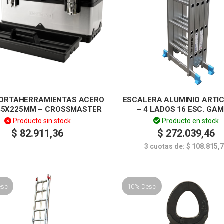
ORTAHERRAMIENTAS ACERO
ESCALERA ALUMINIO ARTI
45X225MM – CROSSMASTER
– 4 LADOS 16 ESC. GA
Producto sin stock
Producto en stock
$
82.911,36
$
272.039,46
3 cuotas de:
$
108.815,
esc
10% Desc